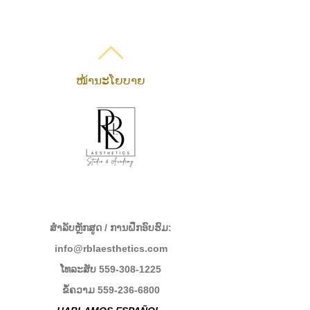
ໜ້ານະໂຍບາຍ
ສໍາລັບຫຼັກສູດ / ການຝຶກອົບຮົມ:
info@rblaesthetics.com
ໂທລະສັບ
559-308-1225
ຂໍ້ຄວາມ
559-236-6800