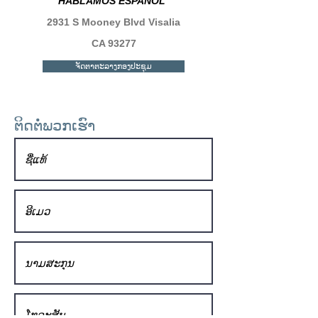
HABLAMOS ESPAÑOL
2931 S Mooney Blvd Visalia
CA 93277
ຈັດຕາຕະລາງກອງປະຊຸມ
ຕິດ​ຕໍ່​ພວກ​ເຮົາ