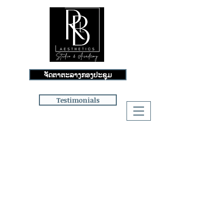
ຈັດຕາຕະລາງກອງປະຊຸມ
Testimonials
Log In