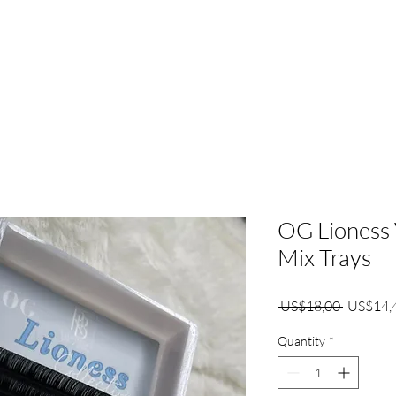
ກ່ຽວກັບ | RBL
Services
About
New Page
New P
OG Lioness
Mix Trays
Regular
 US$18,00 
US$14,
Price
Quantity
*