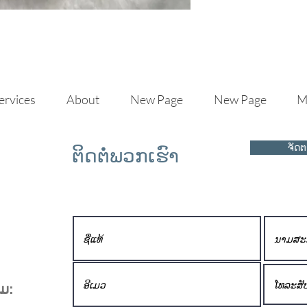
ervices
About
New Page
New Page
M
ຈັດ
ຕິດ​ຕໍ່​ພວກ​ເຮົາ
ົມ: