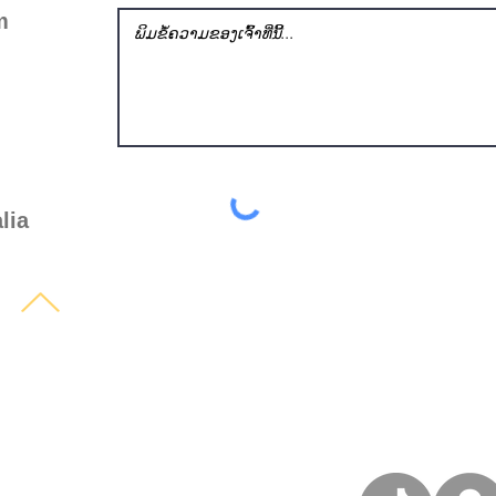
m
lia