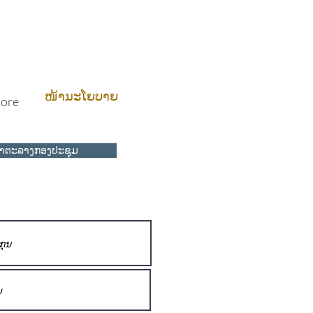
ໜ້ານະໂຍບາຍ
ore
ຕາຕະລາງກອງປະຊຸມ