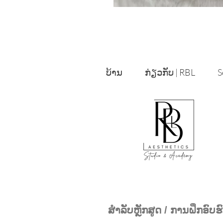
ບ້ານ
ກ່ຽວກັບ | RBL
S
ສໍາລັບຫຼັກສູດ / ການຝຶກອົບຮ