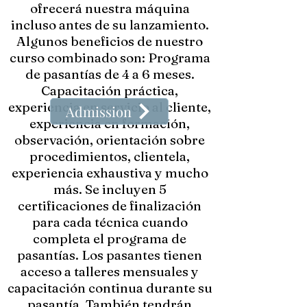
ofrecerá nuestra máquina
incluso antes de su lanzamiento.
Algunos beneficios de nuestro
curso combinado son: Programa
de pasantías de 4 a 6 meses.
Capacitación práctica,
experiencia en servicio al cliente,
Admission
experiencia en formación,
observación, orientación sobre
procedimientos, clientela,
experiencia exhaustiva y mucho
más. Se incluyen 5
certificaciones de finalización
para cada técnica cuando
completa el programa de
pasantías. Los pasantes tienen
acceso a talleres mensuales y
capacitación continua durante su
pasantía. También tendrán