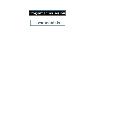
Iniciar sesión
Programe una sesión
ge
More
Testimonials