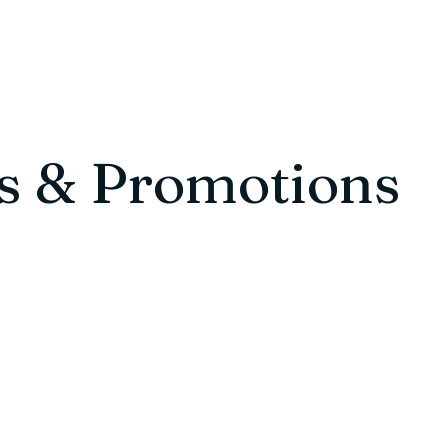
Acerca de | RBL
Services
About
New Pa
s & Promotions