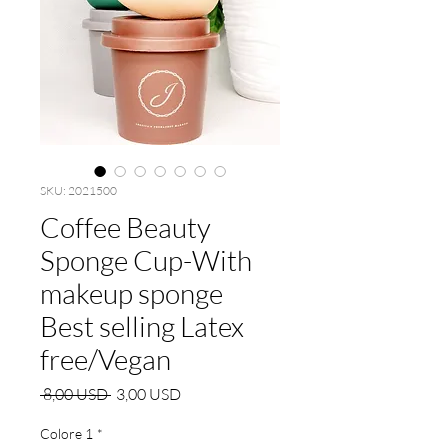
SKU: 2021500
Coffee Beauty
Sponge Cup-With
makeup sponge
Best selling Latex
free/Vegan
Prezzo
Prezzo
 8,00 USD 
3,00 USD
regolare
scontato
Colore 1
*