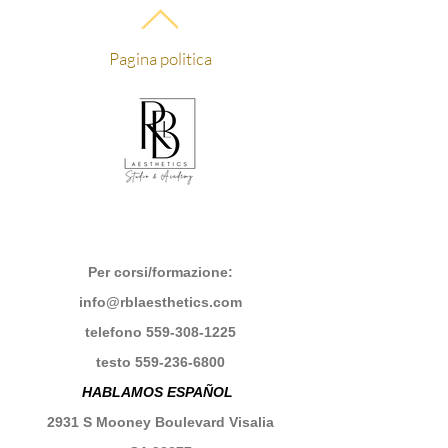
controllo di qualità per assicurarti di
ricevere i tuoi articoli come previsto. Se
dovessi ricevere un articolo difettoso o
Pagina politica
danneggiato, faremo del nostro meglio
per rimediare.
Per corsi/formazione:
info@rblaesthetics.com
telefono
559-308-1225
testo
559-236-6800
HABLAMOS ESPAÑOL
2931 S Mooney Boulevard Visalia