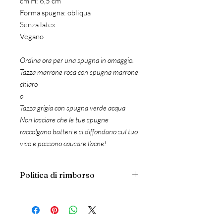
cm H: 6,5 cm
Forma spugna: obliqua
Senza latex
Vegano
Ordina ora per una spugna in omaggio.
Tazza marrone rosa con spugna marrone
chiaro
o
Tazza grigia con spugna verde acqua
Non lasciare che le tue spugne
raccolgano batteri e si diffondano sul tuo
viso e possono causare l'acne!
Politica di rimborso
Abbiamo un NO-RETURNS o Polizza
NON RIMBORSABILE. Tuttavia, ogni
prodotto viene sottoposto a un