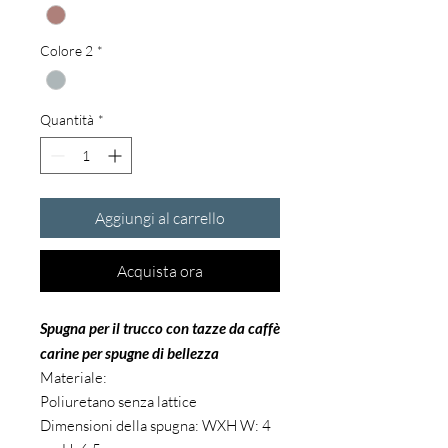
Colore 2
*
Quantità
*
Aggiungi al carrello
Acquista ora
Spugna per il trucco con tazze da caffè
carine per spugne di bellezza
Materiale:
Poliuretano senza lattice
Dimensioni della spugna: WXH W: 4