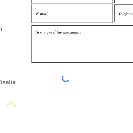
m
isalia