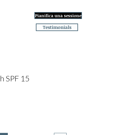
Accedi
Pianifica una sessione
age
More
Testimonials
th SPF 15