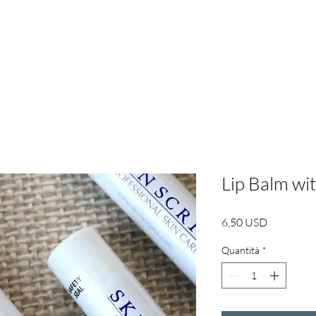
Informazioni su | RBL
Services
About
New P
Lip Balm wi
Prezzo
6,50 USD
Quantità
*