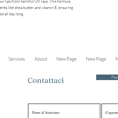
our lips from harmful UV rays. This formula
ents like shea butter and vitamin E, ensuring
ed all day long.
Services
About
New Page
New Page
M
Pian
Contattaci