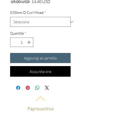
Prezzo
Prezzo
 18,00 USD 
14,40 USD
regolare
scontato
0.05mm D Curl Mixed
*
Quantità
*
Aggiungi al carrello
Acquista ora
Pagina politica