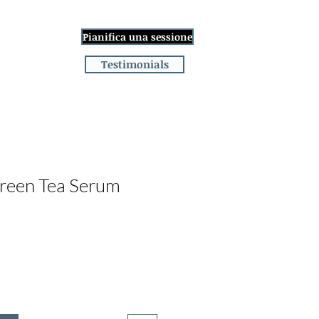
Accedi
Pianifica una sessione
age
More
Testimonials
reen Tea Serum