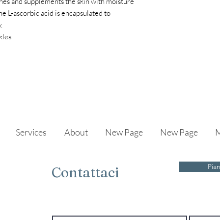
ishes and supplements the skin with moisture
he L-ascorbic acid is encapsulated to
.
kles
Services
About
New Page
New Page
M
Pian
Contattaci