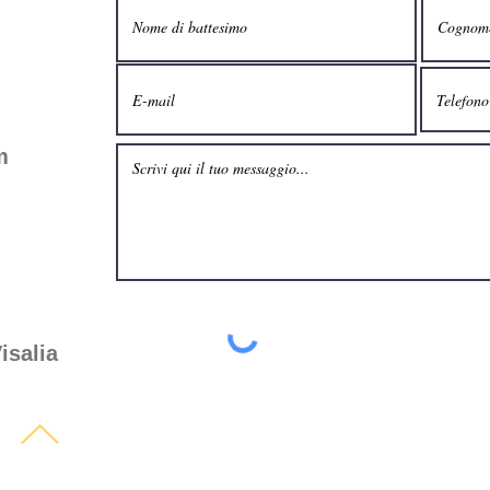
m
isalia