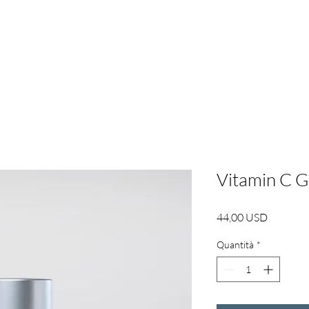
Informazioni su | RBL
Services
About
New P
Vitamin C G
Prezzo
44,00 USD
Quantità
*