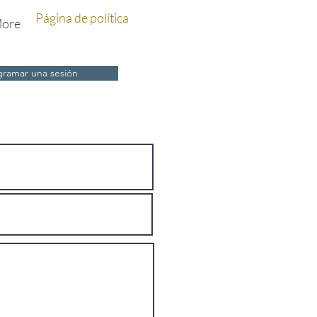
Página de política
ore
gramar una sesión