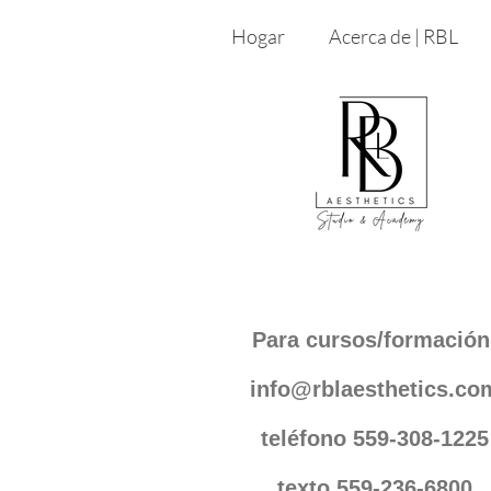
Hogar
Acerca de | RBL
Para cursos/formación
info@rblaesthetics.co
teléfono 559-308-1225
texto 559-236-6800