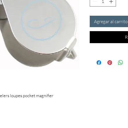
Agregar al carrito
R
elers loupes pocket magnifier