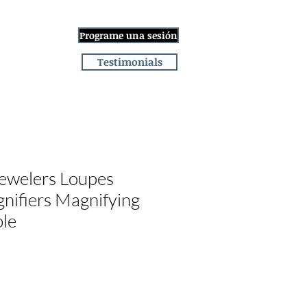
Iniciar sesión
Programe una sesión
ge
More
Testimonials
welers Loupes
nifiers Magnifying
ble