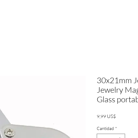
Acerca de | RBL
Services
About
New Pa
30x21mm Je
Jewelry Mag
Glass porta
Precio
9,99 US$
Cantidad
*