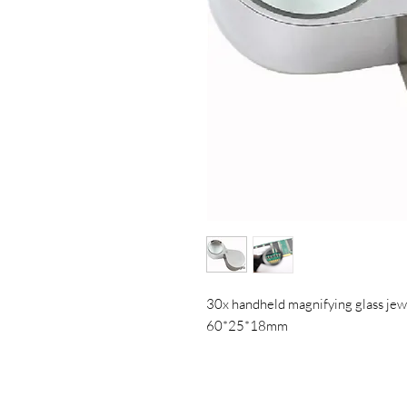
30x handheld magnifying glass jew
60*25*18mm