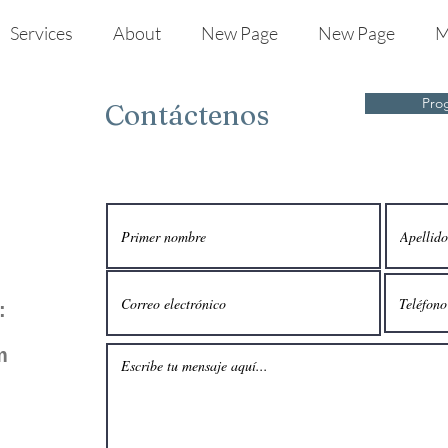
Services
About
New Page
New Page
M
Pro
Contáctenos
:
m