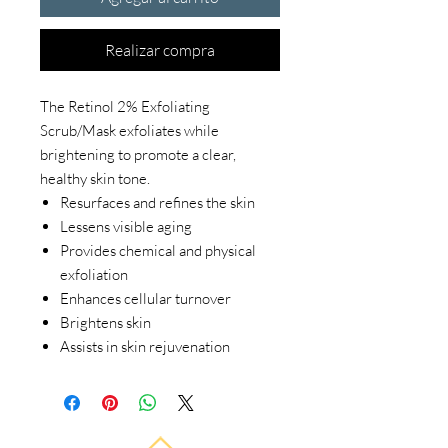
Realizar compra
The Retinol 2% Exfoliating
Scrub/Mask exfoliates while
brightening to promote a clear,
healthy skin tone.
Resurfaces and refines the skin
Lessens visible aging
Provides chemical and physical
exfoliation
Enhances cellular turnover
Brightens skin
Assists in skin rejuvenation